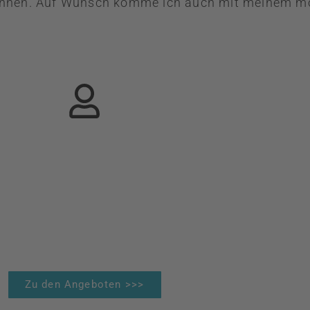
önnen. Auf Wunsch komme ich auch mit meinem mo
Bewerbungsfotos
delberg Bahnstadt
ab 79€
Zu den Angeboten >>>